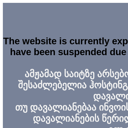
The website is currently ex
have been suspended due 
ამჟამად საიტზე არსებ
შესაძლებელია ჰოსტინგ
დავალი
თუ დავალიანებაა ინვოის
დავალიანების წერი