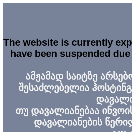
The website is currently ex
have been suspended due 
ამჟამად საიტზე არსებ
შესაძლებელია ჰოსტინგ
დავალი
თუ დავალიანებაა ინვოის
დავალიანების წერი