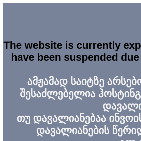
The website is currently ex
have been suspended due 
ამჟამად საიტზე არსებ
შესაძლებელია ჰოსტინგ
დავალი
თუ დავალიანებაა ინვოის
დავალიანების წერი