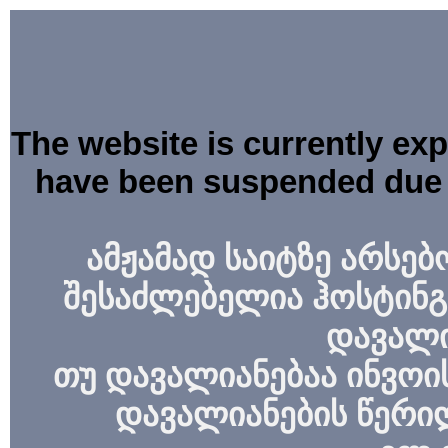
The website is currently ex
have been suspended due 
ამჟამად საიტზე არსებ
შესაძლებელია ჰოსტინგ
დავალი
თუ დავალიანებაა ინვოის
დავალიანების წერი