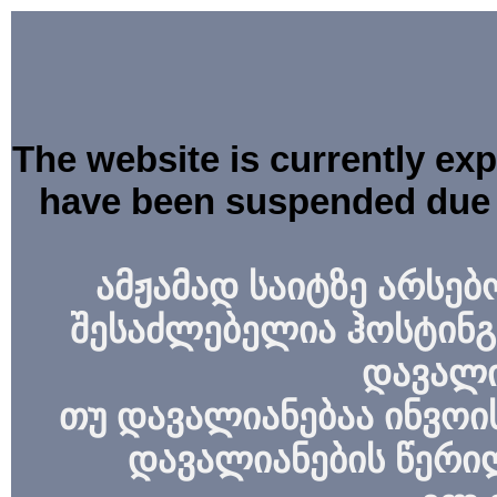
The website is currently ex
have been suspended due 
ამჟამად საიტზე არსებ
შესაძლებელია ჰოსტინგ
დავალი
თუ დავალიანებაა ინვოის
დავალიანების წერი