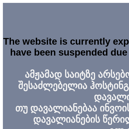
The website is currently ex
have been suspended due 
ამჟამად საიტზე არსებ
შესაძლებელია ჰოსტინგ
დავალი
თუ დავალიანებაა ინვოის
დავალიანების წერი