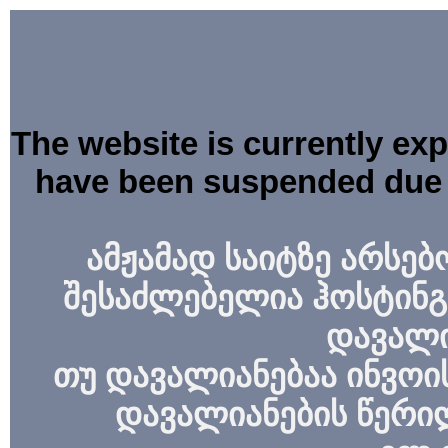
The website is currently ex
have been suspended due 
ამჟამად საიტზე არსებ
შესაძლებელია ჰოსტინგ
დავალი
თუ დავალიანებაა ინვოის
დავალიანების წერი