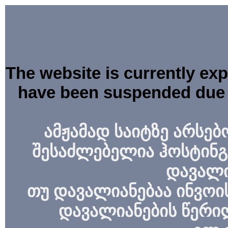
The website is currently ex
have been suspended due 
ამჟამად საიტზე არსებ
შესაძლებელია ჰოსტინგ
დავალი
თუ დავალიანებაა ინვოის
დავალიანების წერი