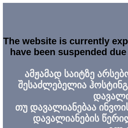
The website is currently ex
have been suspended due 
ამჟამად საიტზე არსებ
შესაძლებელია ჰოსტინგ
დავალი
თუ დავალიანებაა ინვოის
დავალიანების წერი