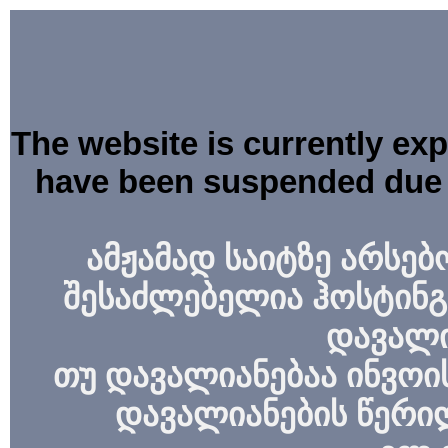
The website is currently ex
have been suspended due 
ამჟამად საიტზე არსებ
შესაძლებელია ჰოსტინგ
დავალი
თუ დავალიანებაა ინვოის
დავალიანების წერი