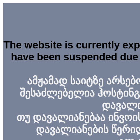
The website is currently ex
have been suspended due 
ამჟამად საიტზე არსებ
შესაძლებელია ჰოსტინგ
დავალი
თუ დავალიანებაა ინვოის
დავალიანების წერი