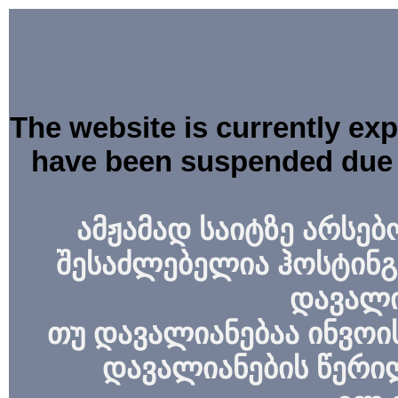
The website is currently ex
have been suspended due 
ამჟამად საიტზე არსებ
შესაძლებელია ჰოსტინგ
დავალი
თუ დავალიანებაა ინვოის
დავალიანების წერი