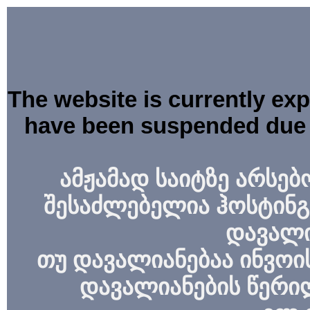
The website is currently ex
have been suspended due 
ამჟამად საიტზე არსებ
შესაძლებელია ჰოსტინგ
დავალი
თუ დავალიანებაა ინვოის
დავალიანების წერი