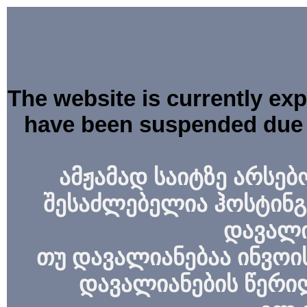
The website is currently ex
have been suspended due 
ამჟამად საიტზე არსებ
შესაძლებელია ჰოსტინგ
დავალი
თუ დავალიანებაა ინვოის
დავალიანების წერი