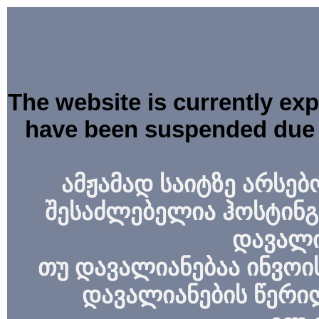
The website is currently ex
have been suspended due 
ამჟამად საიტზე არსებ
შესაძლებელია ჰოსტინგ
დავალი
თუ დავალიანებაა ინვოის
დავალიანების წერი