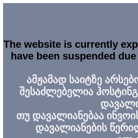
The website is currently ex
have been suspended due 
ამჟამად საიტზე არსებ
შესაძლებელია ჰოსტინგ
დავალი
თუ დავალიანებაა ინვოის
დავალიანების წერი