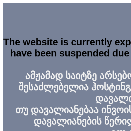
The website is currently ex
have been suspended due 
ამჟამად საიტზე არსებ
შესაძლებელია ჰოსტინგ
დავალი
თუ დავალიანებაა ინვოის
დავალიანების წერი