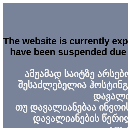
The website is currently ex
have been suspended due 
ამჟამად საიტზე არსებ
შესაძლებელია ჰოსტინგ
დავალი
თუ დავალიანებაა ინვოის
დავალიანების წერი