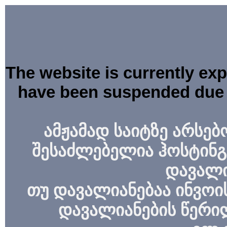
The website is currently ex
have been suspended due 
ამჟამად საიტზე არსებ
შესაძლებელია ჰოსტინგ
დავალი
თუ დავალიანებაა ინვოის
დავალიანების წერი