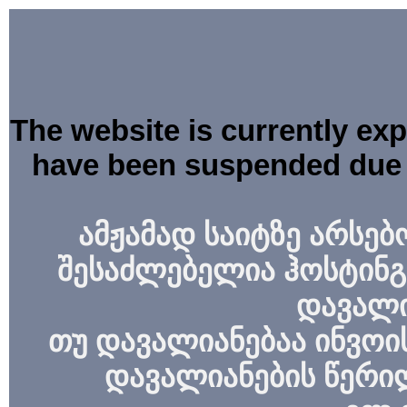
The website is currently ex
have been suspended due 
ამჟამად საიტზე არსებ
შესაძლებელია ჰოსტინგ
დავალი
თუ დავალიანებაა ინვოის
დავალიანების წერი