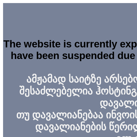
The website is currently ex
have been suspended due 
ამჟამად საიტზე არსებ
შესაძლებელია ჰოსტინგ
დავალი
თუ დავალიანებაა ინვოის
დავალიანების წერი