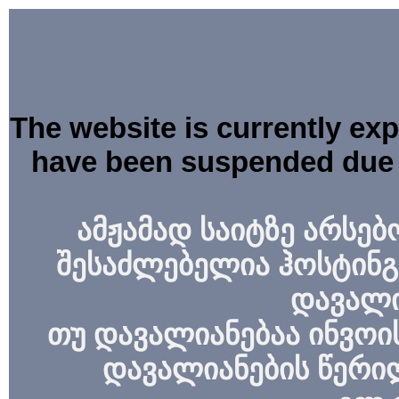
The website is currently ex
have been suspended due 
ამჟამად საიტზე არსებ
შესაძლებელია ჰოსტინგ
დავალი
თუ დავალიანებაა ინვოის
დავალიანების წერი