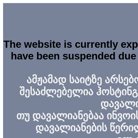
The website is currently ex
have been suspended due 
ამჟამად საიტზე არსებ
შესაძლებელია ჰოსტინგ
დავალი
თუ დავალიანებაა ინვოის
დავალიანების წერი