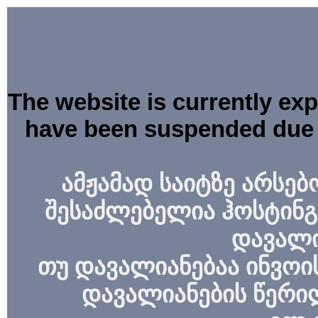
The website is currently ex
have been suspended due 
ამჟამად საიტზე არსებ
შესაძლებელია ჰოსტინგ
დავალი
თუ დავალიანებაა ინვოის
დავალიანების წერი