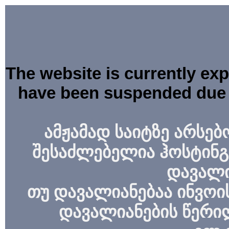
The website is currently ex
have been suspended due 
ამჟამად საიტზე არსებ
შესაძლებელია ჰოსტინგ
დავალი
თუ დავალიანებაა ინვოის
დავალიანების წერი