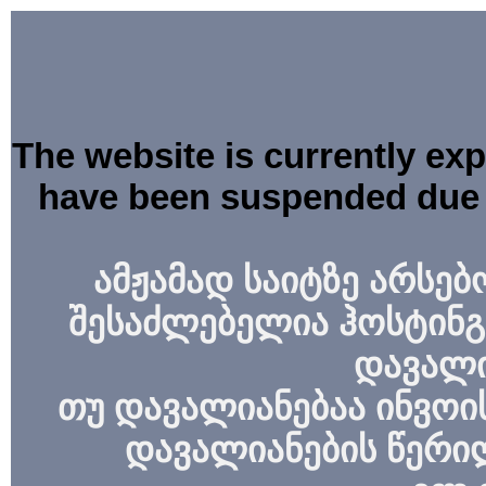
The website is currently ex
have been suspended due 
ამჟამად საიტზე არსებ
შესაძლებელია ჰოსტინგ
დავალი
თუ დავალიანებაა ინვოის
დავალიანების წერი