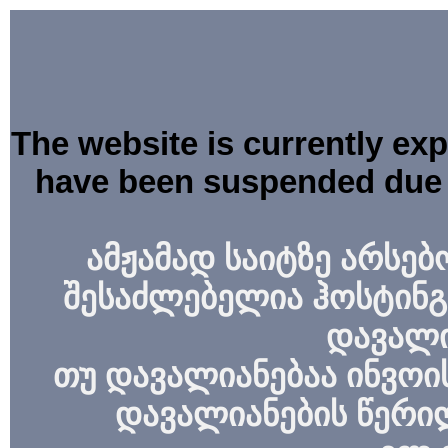
The website is currently ex
have been suspended due 
ამჟამად საიტზე არსებ
შესაძლებელია ჰოსტინგ
დავალი
თუ დავალიანებაა ინვოის
დავალიანების წერი