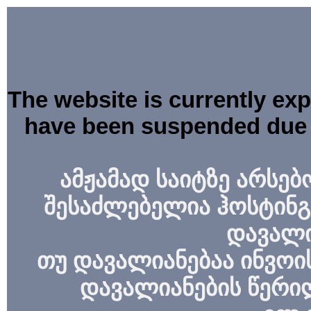
The website is currently ex
have been suspended due 
ამჟამად საიტზე არსებ
შესაძლებელია ჰოსტინგ
დავალი
თუ დავალიანებაა ინვოის
დავალიანების წერი