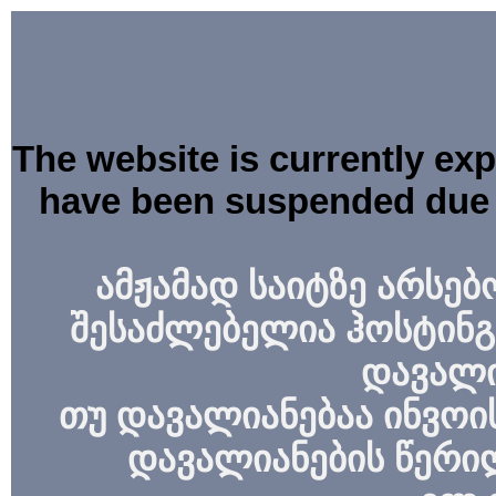
The website is currently ex
have been suspended due 
ამჟამად საიტზე არსებ
შესაძლებელია ჰოსტინგ
დავალი
თუ დავალიანებაა ინვოის
დავალიანების წერი