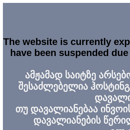
The website is currently ex
have been suspended due 
ამჟამად საიტზე არსებ
შესაძლებელია ჰოსტინგ
დავალი
თუ დავალიანებაა ინვოის
დავალიანების წერი