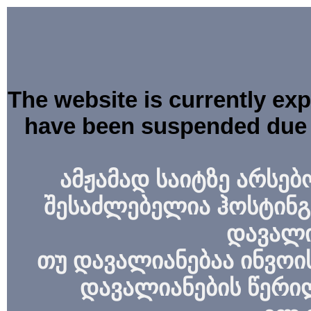
The website is currently ex
have been suspended due 
ამჟამად საიტზე არსებ
შესაძლებელია ჰოსტინგ
დავალი
თუ დავალიანებაა ინვოის
დავალიანების წერი