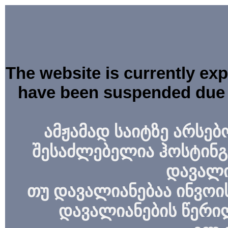
The website is currently ex
have been suspended due 
ამჟამად საიტზე არსებ
შესაძლებელია ჰოსტინგ
დავალი
თუ დავალიანებაა ინვოის
დავალიანების წერი