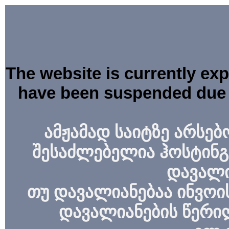
The website is currently ex
have been suspended due 
ამჟამად საიტზე არსებ
შესაძლებელია ჰოსტინგ
დავალი
თუ დავალიანებაა ინვოის
დავალიანების წერი