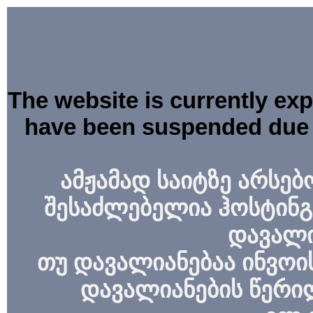
The website is currently ex
have been suspended due 
ამჟამად საიტზე არსებ
შესაძლებელია ჰოსტინგ
დავალი
თუ დავალიანებაა ინვოის
დავალიანების წერი