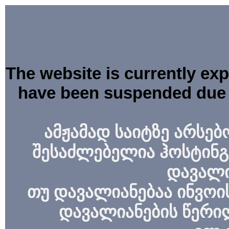
The website is currently ex
have been suspended due 
ამჟამად საიტზე არსებ
შესაძლებელია ჰოსტინგ
დავალი
თუ დავალიანებაა ინვოის
დავალიანების წერი