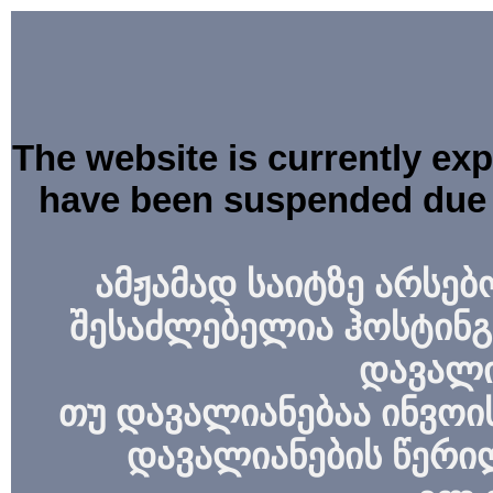
The website is currently ex
have been suspended due 
ამჟამად საიტზე არსებ
შესაძლებელია ჰოსტინგ
დავალი
თუ დავალიანებაა ინვოის
დავალიანების წერი