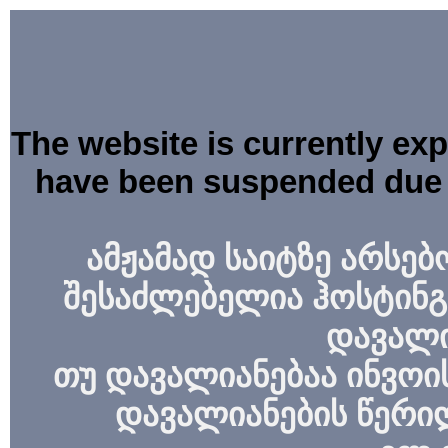
The website is currently ex
have been suspended due 
ამჟამად საიტზე არსებ
შესაძლებელია ჰოსტინგ
დავალი
თუ დავალიანებაა ინვოის
დავალიანების წერი