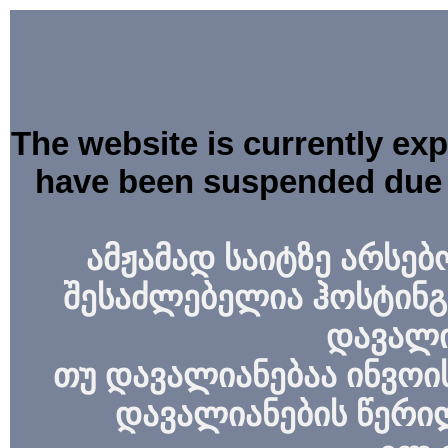
The website is currently ex
have been suspended due 
ამჟამად საიტზე არსებ
შესაძლებელია ჰოსტინგ
დავალი
თუ დავალიანებაა ინვოის
დავალიანების წერი