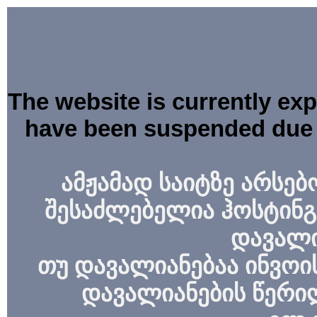
The website is currently ex
have been suspended due 
ამჟამად საიტზე არსებ
შესაძლებელია ჰოსტინგ
დავალი
თუ დავალიანებაა ინვოის
დავალიანების წერი