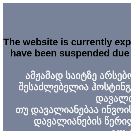
The website is currently ex
have been suspended due 
ამჟამად საიტზე არსებ
შესაძლებელია ჰოსტინგ
დავალი
თუ დავალიანებაა ინვოის
დავალიანების წერი