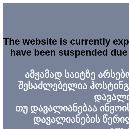
The website is currently ex
have been suspended due 
ამჟამად საიტზე არსებ
შესაძლებელია ჰოსტინგ
დავალი
თუ დავალიანებაა ინვოის
დავალიანების წერი