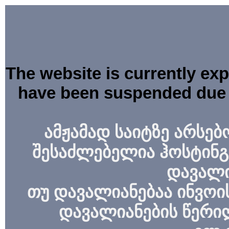
The website is currently ex
have been suspended due 
ამჟამად საიტზე არსებ
შესაძლებელია ჰოსტინგ
დავალი
თუ დავალიანებაა ინვოის
დავალიანების წერი