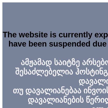
The website is currently ex
have been suspended due 
ამჟამად საიტზე არსებ
შესაძლებელია ჰოსტინგ
დავალი
თუ დავალიანებაა ინვოის
დავალიანების წერი