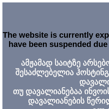
The website is currently ex
have been suspended due 
ამჟამად საიტზე არსებ
შესაძლებელია ჰოსტინგ
დავალი
თუ დავალიანებაა ინვოის
დავალიანების წერი