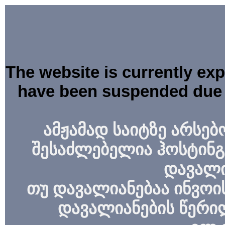
The website is currently ex
have been suspended due 
ამჟამად საიტზე არსებ
შესაძლებელია ჰოსტინგ
დავალი
თუ დავალიანებაა ინვოის
დავალიანების წერი