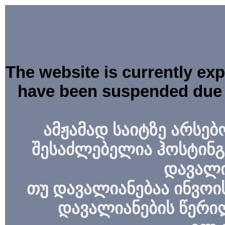
The website is currently ex
have been suspended due 
ამჟამად საიტზე არსებ
შესაძლებელია ჰოსტინგ
დავალი
თუ დავალიანებაა ინვოის
დავალიანების წერი