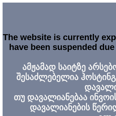
The website is currently ex
have been suspended due 
ამჟამად საიტზე არსებ
შესაძლებელია ჰოსტინგ
დავალი
თუ დავალიანებაა ინვოის
დავალიანების წერი