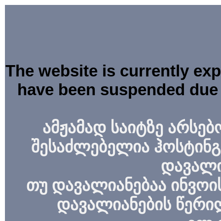
The website is currently ex
have been suspended due 
ამჟამად საიტზე არსებ
შესაძლებელია ჰოსტინგ
დავალი
თუ დავალიანებაა ინვოის
დავალიანების წერი