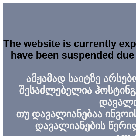
The website is currently ex
have been suspended due 
ამჟამად საიტზე არსებ
შესაძლებელია ჰოსტინგ
დავალი
თუ დავალიანებაა ინვოის
დავალიანების წერი