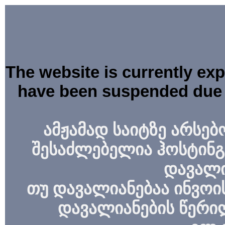
The website is currently ex
have been suspended due 
ამჟამად საიტზე არსებ
შესაძლებელია ჰოსტინგ
დავალი
თუ დავალიანებაა ინვოის
დავალიანების წერი